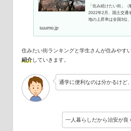
「住み続けたい街」（
2022年2月、国土交
地の上昇率は全国3位
suumo.jp
住みたい街ランキングと学生さんが住みやす
紹介
していきます。
通学に便利なのは分かるけど
一人暮らしだから治安が良