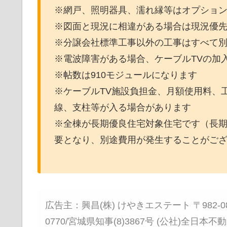
※網戸、照明器具、濡れ縁等はオプショ
※図面と現況に相違がある場合は現況優
※分譲会社標準工事以外の工事はすべて
※電波障害がある場合、ケーブルTVの加
※帖数は910モジュールになります
※ケーブルTV施設負担金、月額使用料、
線、支柱等が入る場合があります
※全棟が長期優良住宅対象住宅です（長
要となり、別途費用が発生することがご
広告主：興昌(株) けやきエステート 〒982-0802
0770/宮城県知事(8)3867号 (公社)全