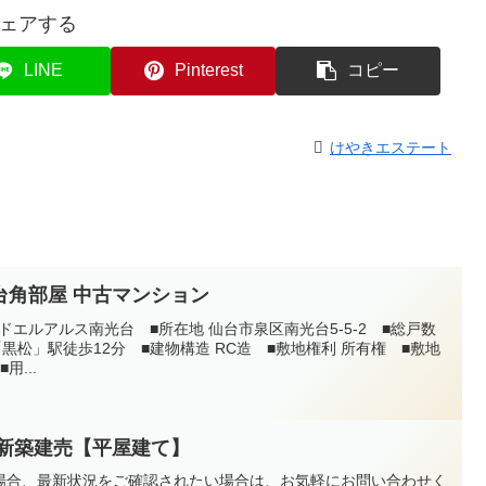
ェアする
LINE
Pinterest
コピー
けやきエステート
台角部屋 中古マンション
急ドエルアルス南光台 ■所在地 仙台市泉区南光台5-5-2 ■総戸数
黒松」駅徒歩12分 ■建物構造 RC造 ■敷地権利 所有権 ■敷地
用...
 新築建売【平屋建て】
場合、最新状況をご確認されたい場合は、お気軽にお問い合わせく