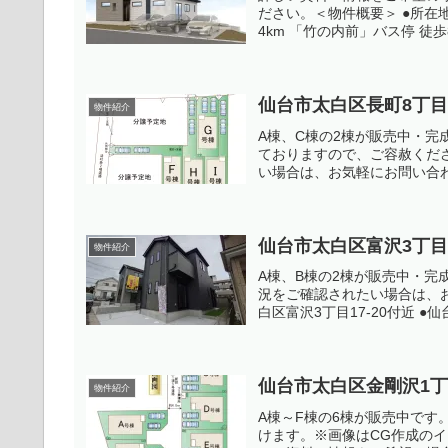
ださい。＜物件概要＞ ●所在地
4km 「竹の内前」バス停 徒歩8分
仙台市太白区長町8丁目
物件紹介
A棟、C棟の2棟が販売中・
ておりますので、ご容赦くだ
い場合は、お気軽にお問い合わせ
仙台市太白区富沢3丁目
物件紹介
A棟、B棟の2棟が販売中・
況をご確認されたい場合は、お
白区富沢3丁目17-20付近 ●
仙台市太白区金剛沢1丁
物件紹介
A棟～F棟の6棟が販売中で
けます。※画像はCG作成の