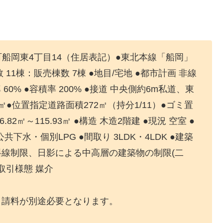
町船岡東4丁目14（住居表記）●東北本線「船岡」
数 11棟：販売棟数 7棟 ●地目/宅地 ●都市計画 非線
60% ●容積率 200% ●接道 中央側約6m私道、東
.00㎡●位置指定道路面積272㎡（持分1/11）●ゴミ置
.82㎡～115.93㎡ ●構造 木造2階建 ●現況 空室 ●
下水・個別LPG ●間取り 3LDK・4LDK ●建築
斜線制限、日影による中高層の建築物の制限(二
●取引様態 媒介
申請料が別途必要となります。