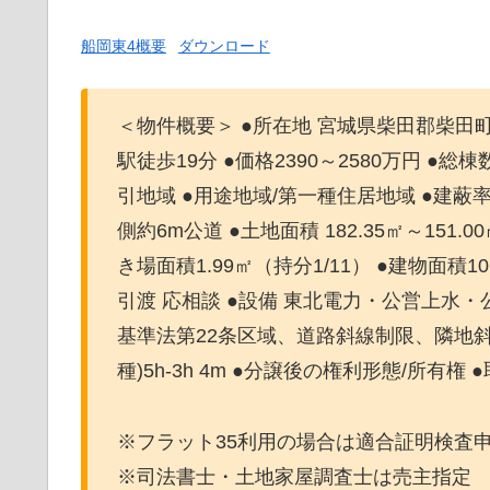
船岡東4概要
ダウンロード
＜物件概要＞ ●所在地 宮城県柴田郡柴田
駅徒歩19分 ●価格2390～2580万円 ●総棟
引地域 ●用途地域/第一種住居地域 ●建蔽率 
側約6m公道 ●土地面積 182.35㎡～151
き場面積1.99㎡（持分1/11） ●建物面積106
引渡 応相談 ●設備 東北電力・公営上水・公共
基準法第22条区域、道路斜線制限、隣地
種)5h-3h 4m ●分譲後の権利形態/所有権 
※フラット35利用の場合は適合証明検査
※司法書士・土地家屋調査士は売主指定