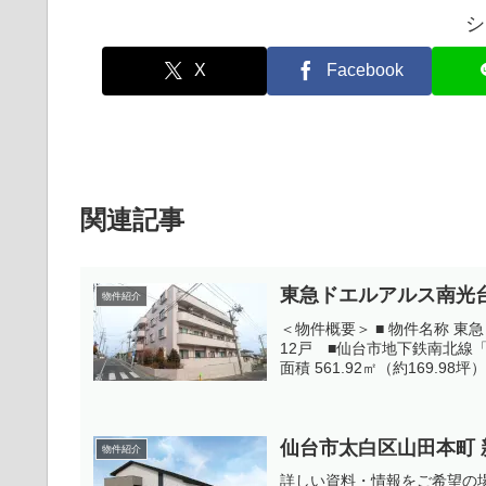
シ
X
Facebook
関連記事
東急ドエルアルス南光
物件紹介
＜物件概要＞ ■ 物件名称 東
12戸 ■仙台市地下鉄南北線「
面積 561.92㎡（約169.98坪）■
仙台市太白区山田本町
物件紹介
詳しい資料・情報をご希望の