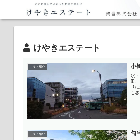
けやきエステート
小
エリア紹介
駅・
田。
りに
も悪
勾
エリア紹介