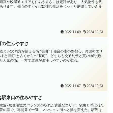
雨宮や晩翠通エリアも住みやすさには定評があり、人気物件も数
あります。都心のすぐそばに住む生活をじっくり解説していきま
2022.11.09
2024.12.23
町の住みやすさ
鉄とJRの両方が使える街 ”長町”｜仙台の南の副都心。再開発エリ
あすと長町"と古くからの"長町"、どちらも交通利便と買い物利便に
た人気の街。一方で道路が渋滞しやすいのが難点。
2022.11.07
2024.12.23
台駅東口の住みやすさ
駅近×居住環境のバランスの取れた貴重なエリア。駅裏と呼ばれた
昔の話で、再開発で一気にマンション街へと姿を変えた。駅近は