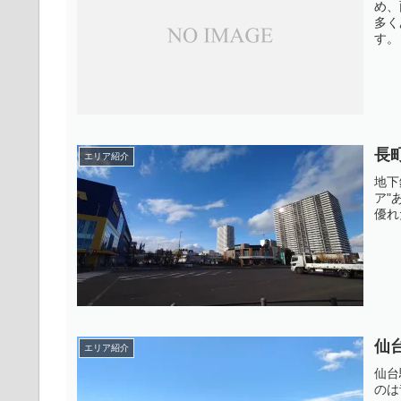
め、
多く
す。
長
エリア紹介
地下
ア"
優れ
仙
エリア紹介
仙台
のは