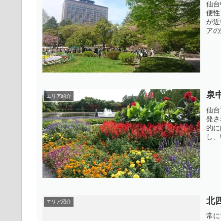
仙台
便性
が近
アの
泉
エリア紹介
仙台
発さ
的に
し、
北
エリア紹介
常に