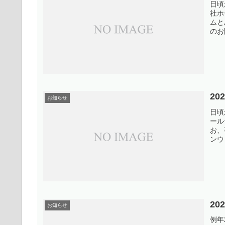
日頃
社ホ
ムと
のお
2
お知らせ
日頃
ール
お、
ンウ
2
お知らせ
例年