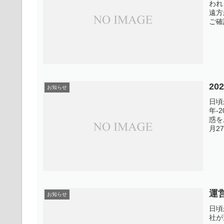
われ
遠方
ご確
20
お知らせ
日頃
年-
惑を
月2
運
お知らせ
日頃
社が